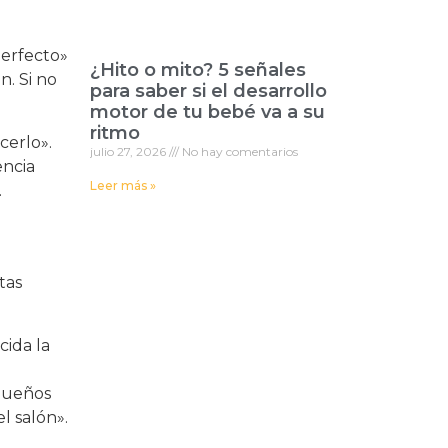
perfecto»
¿Hito o mito? 5 señales
n. Si no
para saber si el desarrollo
motor de tu bebé va a su
ritmo
cerlo».
julio 27, 2026
No hay comentarios
encia
Leer más »
.
tas
cida la
queños
l salón».