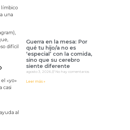
 límbico
za una
agram),
que,
Guerra en la mesa: Por
o difícil
qué tu hijo/a no es
‘especial’ con la comida,
sino que su cerebro
»
siente diferente
agosto 3, 2026
No hay comentarios
el «yo»
Leer más »
 casi
 ayuda al