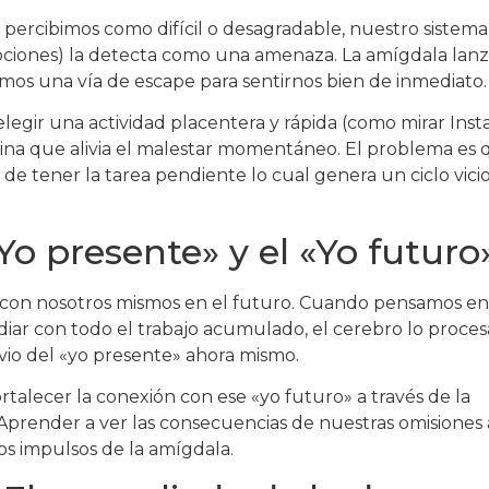
ercibimos como difícil o desagradable, nuestro sistema
mociones) la detecta como una amenaza. La amígdala lan
mos una vía de escape para sentirnos bien de inmediato.
 elegir una actividad placentera y rápida (como mirar Inst
na que alivia el malestar momentáneo. El problema es 
de tener la tarea pendiente lo cual genera un ciclo vicios
«Yo presente» y el «Yo futuro
con nosotros mismos en el futuro. Cuando pensamos en 
iar con todo el trabajo acumulado, el cerebro lo procesa
ivio del «yo presente» ahora mismo.
rtalecer la conexión con ese «yo futuro» a través de la
e. Aprender a ver las consecuencias de nuestras omisiones
os impulsos de la amígdala.