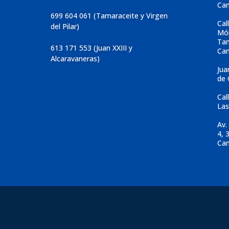
Can
699 604 061 (Tamaraceite y Virgen
Cal
del Pilar)
Món
Tam
613 171 553 (Juan XXIII y
Can
Alcaravaneras)
Jua
de 
Cal
Las
Av.
4, 
Can