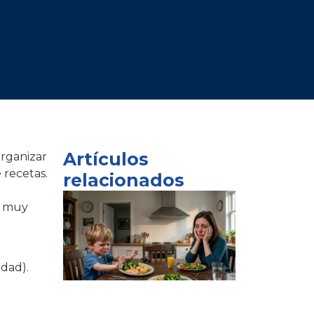
Artículos
organizar
 recetas.
relacionados
o muy
idad).