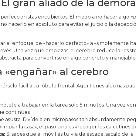
 El gran aliado de la demora
 perfeccionistas encubiertos. El miedo a no hacer algo «
no hacerlo en absoluto para evitar el juicio o la decepció
ar el enfoque: de «hacerlo perfecto» a «simplemente ha
revés. Una vez que empiezas, el cerebro reduce la resist
bstracta para convertirse en algo concreto y manejable
a «engañar» al cerebro
nérselo fácil a tu lóbulo frontal. Aquí tienes algunas pau
ete a trabajar en la tarea solo 5 minutos. Una vez ven
ue continúes.
e asusta. Divídela en micropasos tan absurdamente pe
mpiar la casa», el paso uno es «recoger los calcetines de
a:
Si sabes que el móvil es tu vía de escape, sácalo de la