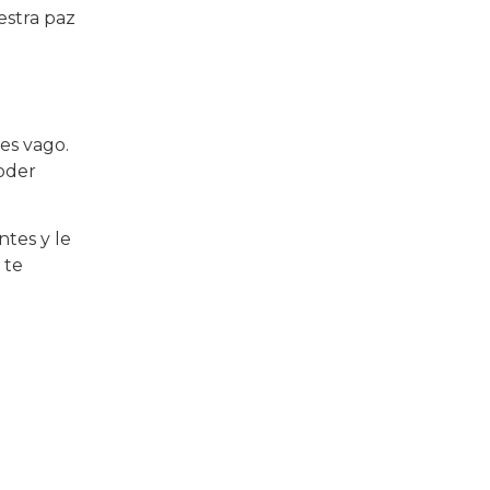
estra paz
es vago.
oder
ntes y le
 te