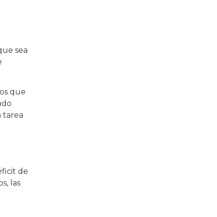
 que sea
e
mos que
ndo
 tarea
ficit de
s, las