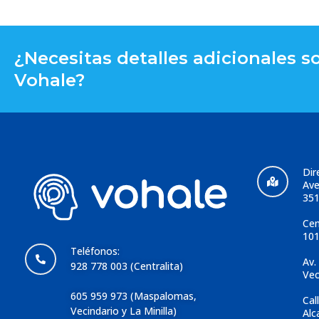
¿Necesitas detalles adicionales s
Vohale?
Dir
Ave
351
Cen
101
Teléfonos:
Av.
928 778 003 (Centralita)
Vec
605 959 973 (Maspalomas,
Cal
Vecindario y La Minilla)
Alc